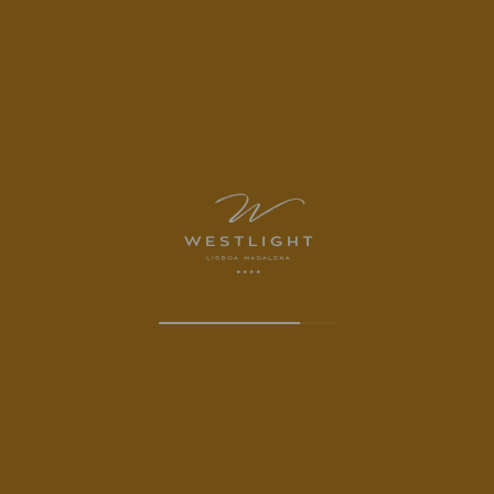
CONTACTOS
ENDEREÇO
Rua das Pedras Negras 61
1100-404 Lisboa
TELEFONE
Telefone Principal:
+351 210 738 400
Chamada para a rede fixa nacional