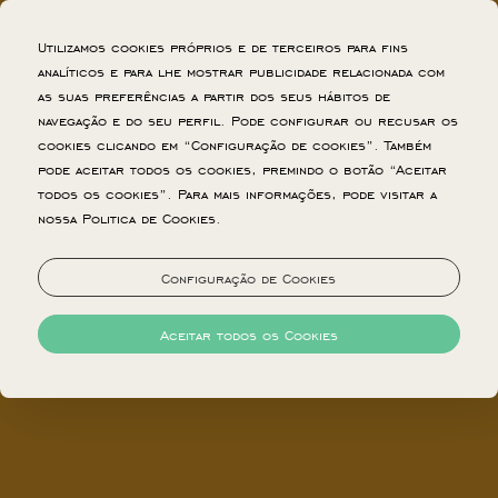
Utilizamos cookies próprios e de terceiros para fins
analíticos e para lhe mostrar publicidade relacionada com
as suas preferências a partir dos seus hábitos de
navegação e do seu perfil. Pode configurar ou recusar os
cookies clicando em “Configuração de cookies”. Também
pode aceitar todos os cookies, premindo o botão “Aceitar
todos os cookies”. Para mais informações, pode visitar a
nossa Politica de Cookies.
LOCALIZAÇÃO
Configuração de Cookies
No coração histórico de Lisboa, o Westlight
Aceitar todos os Cookies
Lisboa Madalena oferece uma localização
verdadeiramente excecional. Situado na Baixa
Pombalina, o hotel está rodeado pelos mais
icónicos marcos da cidade, proporcionando uma
base ideal para explorar tudo o que Lisboa tem
para oferecer.